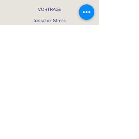
VORTRÄGE
toxischer Stress
toxische Kommunikation
toxische Beziehungen
EDUCATING
SPEAKING
ANSCHRIFT
FREYA STADEL
PRAXIS FÜR
LEISTUNGSGESUNDHEIT
TECHNOLOGIEPARK 24